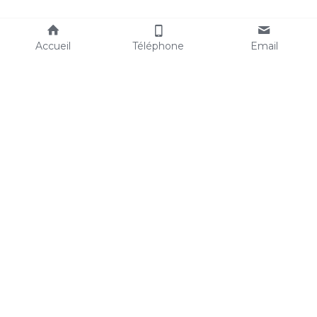
Accueil
Téléphone
Email
Consultant et formateur 
en stratégie d'entreprise, 
techniques de vente & 
management 
basé à Montpellier
Mes services
Me contacter
Conseil
06 17 93 37 05