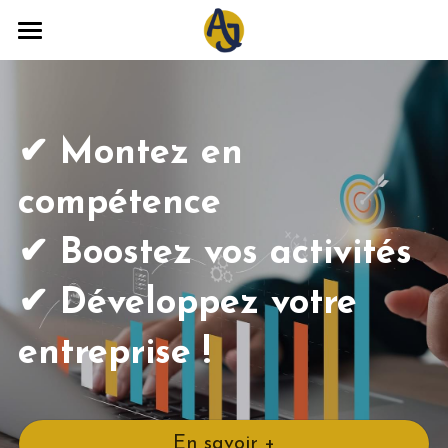
Conseil
Formation
✔ Montez en 
À propos
compétence
Contact
✔ 
Boostez vos activités
✔ 
Développez votre 
entreprise !
En savoir +