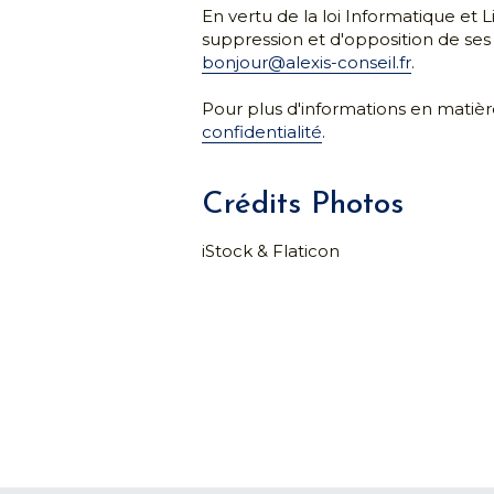
Crédits Photos
iStock & Flaticon
Consultant
formateur 
stratégie d
techniques
& manage
basé à Mo