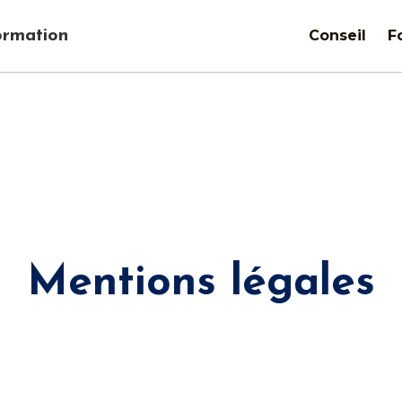
ormation
Conseil
F
Mentions légales
tant légal : Alexis Junillon