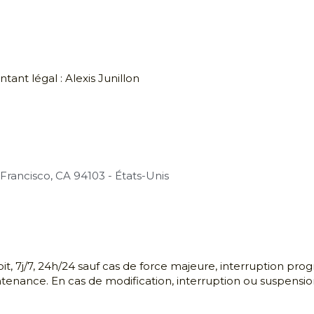
Francisco, CA 94103 - États-Unis
oit, 7j/7, 24h/24 sauf cas de force majeure, interruption p
nance. En cas de modification, interruption ou suspension du
le
gislation française et internationale sur le droit d’auteur et 
, commercialisation, modification de toute ou partie du Site, s
es actions et poursuites judiciaires telles que notamment p