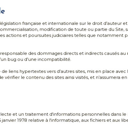
responsable des dommages directs et indirects causés au maté
 d’un bug ou d’une incompatibilité.
e liens hypertextes vers d’autres sites, mis en place avec l’
 de vérifier le contenu des sites ainsi visités, et n’assumer
s
ollecte et un traitement d'informations personnelles dans le 
anvier 1978 relative à l'informatique, aux fichiers et aux libe
bertés, en date du 6 janvier 1978, l'Utilisateur dispose d'un dr
e de protection des données à caractère personnel, se repo