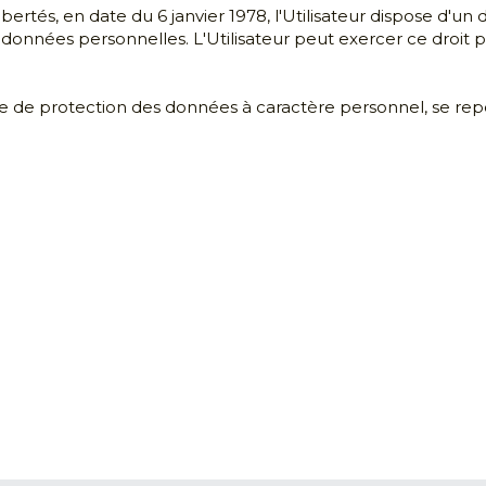
 et 
Mes services
Me contacter
en 
Conseil
06 17 93 37 05
'entreprise, 
Formation
Email
 de vente 
LinkedIn
ment 
N° Formateur NDA : 
ntpellier
76341137234