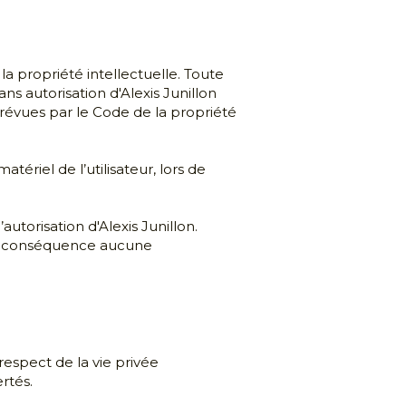
riel de l’utilisateur, lors de 
autorisation d'
Alexis Junillon
. 
a en conséquence aucune 
respect de la vie privée 
rtés.
oit d'accès, de rectification, de 
suppression et d'opposition de ses données personnelles. L'Utilisateur peut exercer ce droit par mail à l'adresse email suivante : 
rter à la 
politique de 