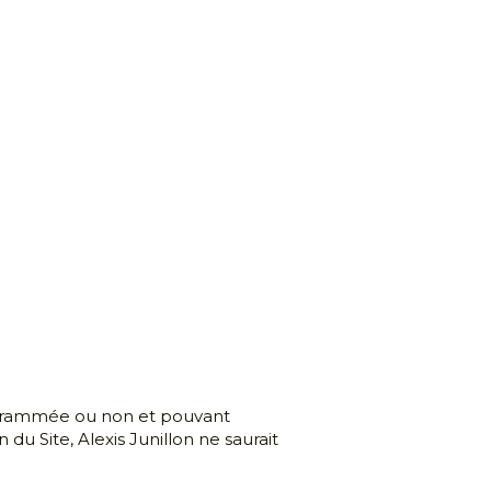
rogrammée ou non et pouvant 
 Site, Alexis Junillon ne saurait 
la propriété intellectuelle. Toute 
ans autorisation d'
Alexis Junillon
révues par le Code de la propriété 