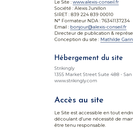
Conception du site : 
Mathilde Garin
Hébergement du site
Strikingly
1355 Market Street Suite 488 - San 
www.strikingly.com
Accès au site
Le Site est accessible en tout endr
découlant d’une nécessité de mainte
être tenu responsable.
Propriété intellectuel
L’ensemble de ce site relève de la lé
utilisation, reproduction, diffusion
est prohibée et pourra entraînée d