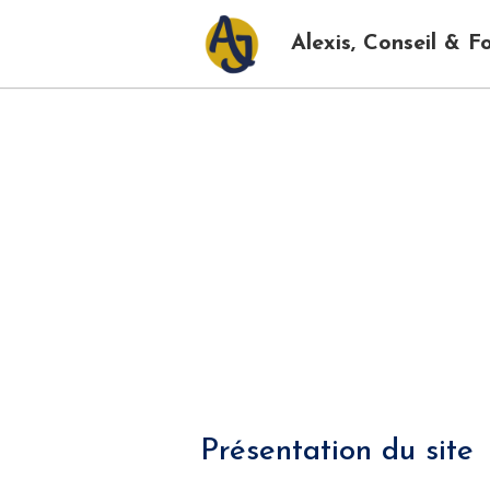
Alexis, Conseil & F
Présentation du site
Le Site : 
www.alexis-conseil.fr
Société : 
Alexis Junillon
SIRET : 839 224 839 00010
N° Formateur NDA : 76341137234
Email : 
bonjour@alexis-conseil.fr
Directeur de publication & représen